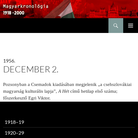
Keresés
KILÉPÉS
ELSŐDL
A
MENÜ
TARTALOMBA
1956.
DECEMBER 2.
Pozsonyban a Csemadok kiadásában megjelenik „a csehszlovákiai
magyarság kulturális lapja”,
A Hét
című hetilap első száma;
főszerkesztő Egri Viktor.
1918–19
1920–29