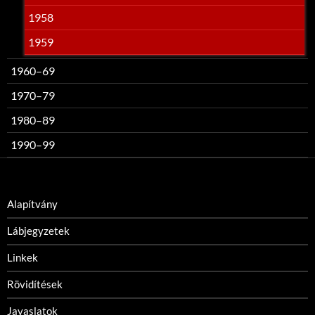
1958
1959
1960–69
1970–79
1980–89
1990–99
Alapítvány
Lábjegyzetek
Linkek
Rövidítések
Javaslatok