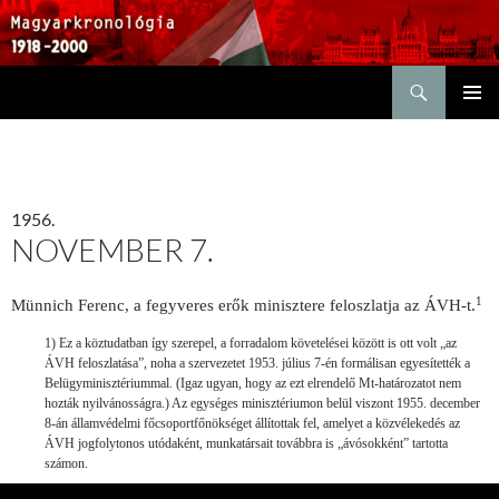
Keresés
KILÉPÉS
ELSŐDL
A
MENÜ
TARTALOMBA
1956.
NOVEMBER 7.
1
Münnich Ferenc, a fegyveres erők minisztere feloszlatja az ÁVH-t.
1) Ez a köztudatban így szerepel, a forradalom követelései között is ott volt „az
ÁVH feloszlatása”, noha a szervezetet 1953. július 7-én formálisan egyesítették a
Belügyminisztériummal. (Igaz ugyan, hogy az ezt elrendelő Mt-határozatot nem
hozták nyilvánosságra.) Az egységes minisztériumon belül viszont 1955. december
8-án államvédelmi főcsoportfőnökséget állítottak fel, amelyet a közvélekedés az
ÁVH jogfolytonos utódaként, munkatársait továbbra is „ávósokként” tartotta
számon.