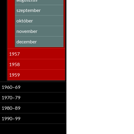
szeptember
október
november
december
1957
1958
1959
1960–69
1970–79
1980–89
1990–99