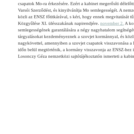
csapatok Mo-ra érkezésére. Ezért a kabinet megerősíti délelőtt
Varsói Szerződést, és kinyilvánítja Mo semlegességét. A nemz
közli az ENSZ főtitkárával, s kéri, hogy ennek megvitatását 
Közgyűlése XI. ülésszakának napirendjére.
november 2.
A ko
semlegességének garantálására a négy nagyhatalom segítségét
tárgyalásokat kezdeményeznek a szovjet kormánnyal, és köz
nagykövettel, amennyiben a szovjet csapatok visszavonása a 
időn belül megtörténik, a kormány visszavonja az ENSZ-hez in
Losonczy Géza nemzetközi sajtótájékoztatón ismerteti a kabine