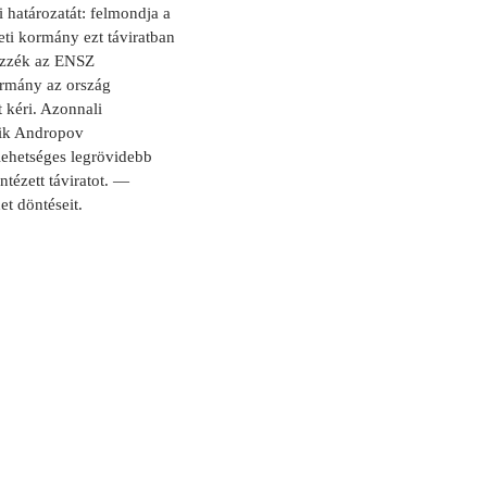
i határozatát: felmondja a
eti kormány ezt táviratban
tűzzék az ENSZ
rmány az ország
 kéri. Azonnali
lik Andropov
lehetséges legrövidebb
tézett táviratot. —
t döntéseit.