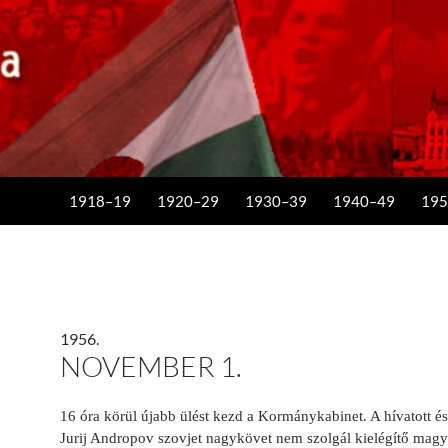
KILÉPÉS A TARTALOMBA
1918–19
1920–29
1930–39
1940–49
195
1956.
NOVEMBER 1.
16 óra körül újabb ülést kezd a Kormánykabinet. A hívatott é
Jurij Andropov szovjet nagykövet nem szolgál kielégítő magya