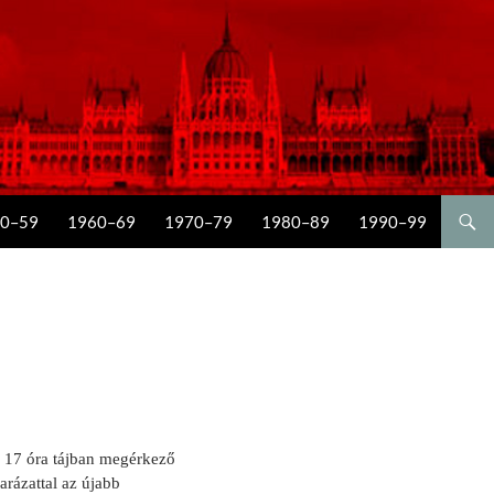
0–59
1960–69
1970–79
1980–89
1990–99
s 17 óra tájban megérkező
rázattal az újabb