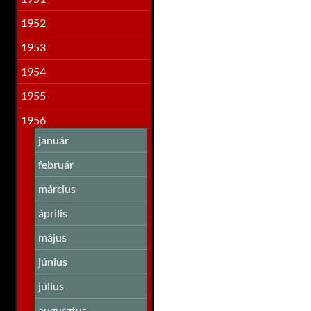
1952
1953
1954
1955
1956
január
február
március
április
május
június
július
augusztus