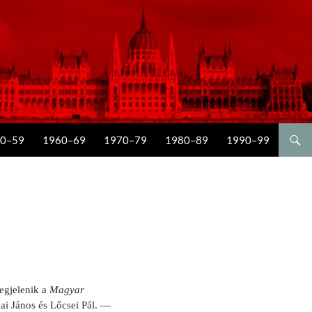
0–59
1960–69
1970–79
1980–89
1990–99
egjelenik a
Magyar
ai János és Lőcsei Pál. —