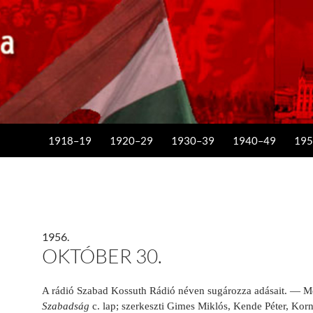
KILÉPÉS A TARTALOMBA
1918–19
1920–29
1930–39
1940–49
195
1956.
OKTÓBER 30.
A rádió Szabad Kossuth Rádió néven sugározza adásait. — M
Szabadság
c. lap; szerkeszti Gimes Miklós, Kende Péter, Korn