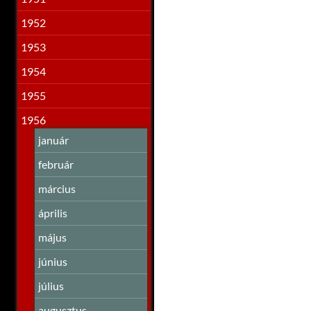
1952
1953
1954
1955
1956
január
február
március
április
május
június
július
augusztus