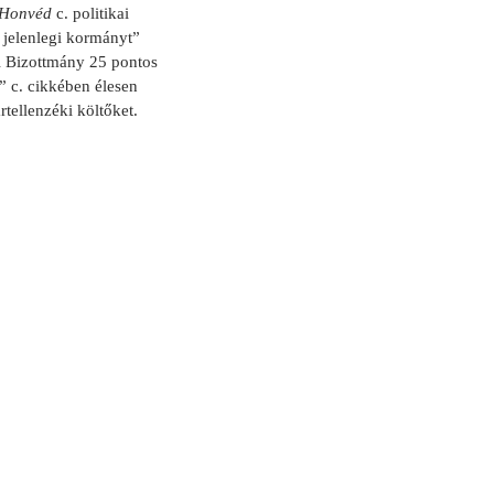
Honvéd
c. politikai
 jelenlegi kormányt”
mi Bizottmány 25 pontos
” c. cikkében élesen
rtellenzéki költőket.