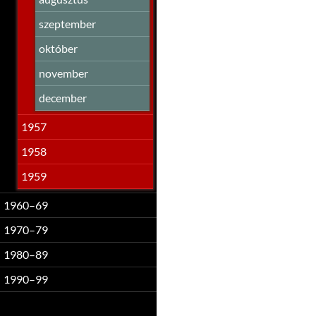
szeptember
október
november
december
1957
1958
1959
1960–69
1970–79
1980–89
1990–99