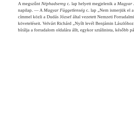
A megszűnt
Néphadsereg
c. lap helyett megjelenik a
Magyar 
napilap. — A
Magyar Függetlenség
c. lap „Nem ismerjük el a
címmel közli a Dudás József által vezetett Nemzeti Forradal
követeléseit. Velvárt Richárd „Nyílt levél Benjámin Lászlóhoz
bírálja a forradalom oldalára állt, egykor sztálinista, később pá