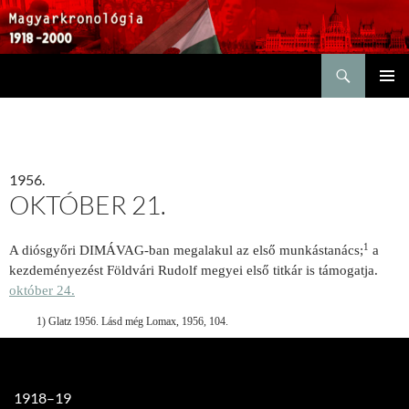
Keresés
KILÉPÉS
ELSŐDL
A
MENÜ
TARTALOMBA
1956.
OKTÓBER 21.
1
A diósgyőri DIMÁVAG-ban megalakul az első munkástanács;
a
kezdeményezést Földvári Rudolf megyei első titkár is támogatja.
október 24.
1) Glatz 1956. Lásd még Lomax, 1956, 104.
1918–19