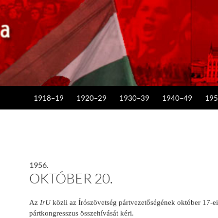
KILÉPÉS A TARTALOMBA
1918–19
1920–29
1930–39
1940–49
195
1956.
OKTÓBER 20.
Az
IrU
közli az Írószövetség pártvezetőségének október 17-ei
pártkongresszus összehívását kéri.