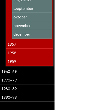
szeptember
október
november
december
1957
1958
1959
1960–69
1970–79
1980–89
1990–99