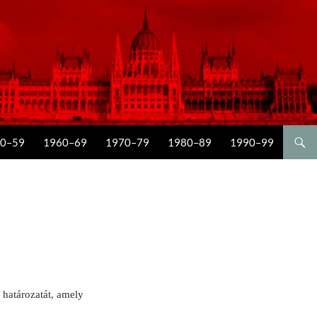
0–59
1960–69
1970–79
1980–89
1990–99
 határozatát, amely