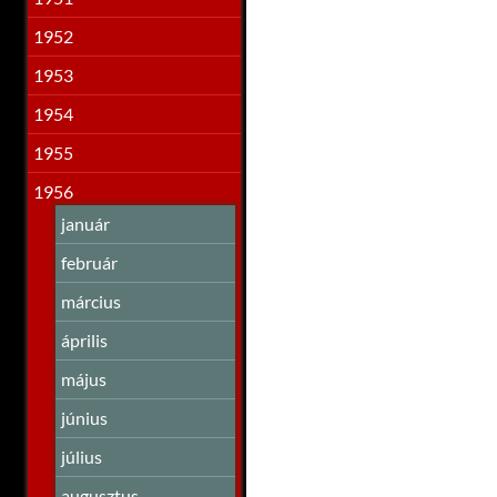
1952
1953
1954
1955
1956
január
február
március
április
május
június
július
augusztus