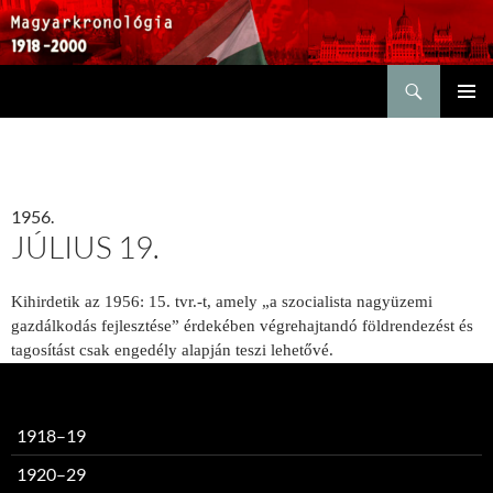
Keresés
KILÉPÉS
ELSŐDL
A
MENÜ
TARTALOMBA
1956.
JÚLIUS 19.
Kihirdetik az 1956: 15. tvr.-t, amely „a szocialista nagyüzemi
gazdálkodás fejlesztése” érdekében végrehajtandó földrendezést és
tagosítást csak engedély alapján teszi lehetővé.
1918–19
1920–29