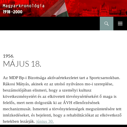
Keresés
KILÉPÉS
ELSŐDL
A
MENÜ
TARTALOMBA
1956.
MÁJUS 18.
Az MDP Bp-i Bizottsága aktívaértekezletet tart a Sportcsarnokban.
Rákosi Mátyás, akinek ez az utolsó nyilvános mo-i szereplése,
beszámolójában elismeri, hogy a személyi kultusz
következményeiért és az elkövetett törvénysértésekért ő maga is
felelős, mert nem dolgozták ki az ÁVH ellenőrzésének
mechanizmusát. Ismerteti a törvénytelenségek megszüntetésére tett
intézkedéseket, és bejelenti, hogy a rehabilitációkat az elkövetkező
hetekben lezárják.
június 30.