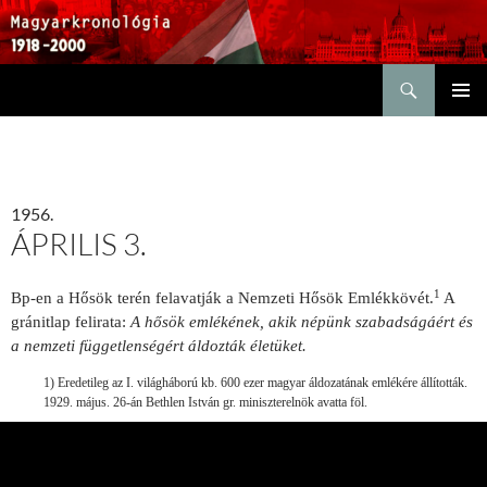
Keresés
KILÉPÉS
ELSŐDL
A
MENÜ
TARTALOMBA
1956.
ÁPRILIS 3.
1
Bp-en a Hősök terén felavatják a Nemzeti Hősök Emlékkövét.
A
gránitlap felirata:
A hősök emlékének, akik népünk szabadságáért és
a nemzeti függetlenségért áldozták életüket.
1) Eredetileg az I. világháború kb. 600 ezer magyar áldozatának emlékére állították.
1929. május. 26-án Bethlen István gr. miniszterelnök avatta föl.