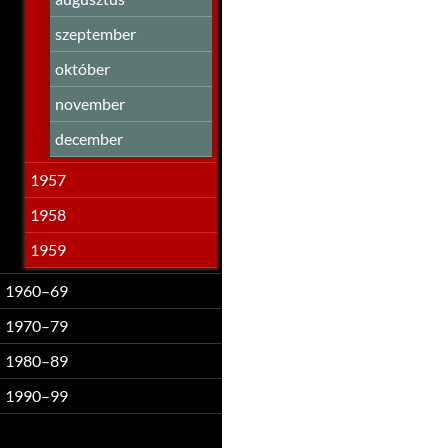
szeptember
október
november
december
1957
1958
1959
1960–69
1970–79
1980–89
1990–99