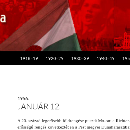
KILÉPÉS A TARTALOMBA
1918–19
1920–29
1930–39
1940–49
195
1956.
JANUÁR 12.
A 20. század legerősebb földrengése pusztít Mo-on: a Richter-
erősségű rengés következtében a Pest megyei Dunaharasztiba