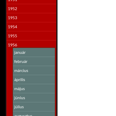
1952
1953
1954
1955
1956
január
február
március
április
május
június
július
augusztus