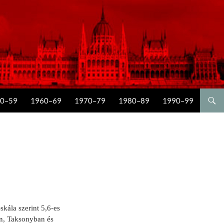
0–59
1960–69
1970–79
1980–89
1990–99
skála szerint 5,6-es
n, Taksonyban és