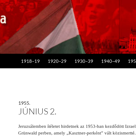
KILÉPÉS A TARTALOMBA
1918–19
1920–29
1930–39
1940–49
195
1955.
JÚNIUS 2.
Jeruzsálemben ítéletet hirdetnek az 1953-ban kezdődött Izrae
Grünwald perben, amely „Kasztner-perként” vált közismertté