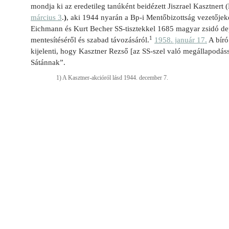
mondja ki az eredetileg tanúként beidézett Jiszrael Kasztnert
március 3
.
)
, aki 1944 nyarán a Bp-i Mentőbizottság vezetőjeké
Eichmann és Kurt Becher SS-tisztekkel 1685 magyar zsidó dep
1
mentesítéséről és szabad távozásáról.
1958. január 17.
A bíró
kijelenti, hogy Kasztner Rezső [az SS-szel való megállapodássa
Sátánnak”.
1) A Kasztner-akcióról lásd 1944. december 7.