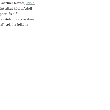
 (Kasztner Rezsőt,
1957.
nt alkut kötött Adolf
ortálás alóli
 az ítélet indoklásában
l] „eladta lelkét a