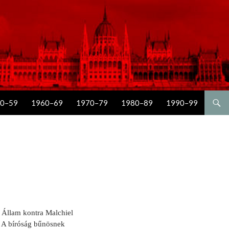
0–59
1960–69
1970–79
1980–89
1990–99
l Állam kontra Malchiel
. A bíróság bűnösnek