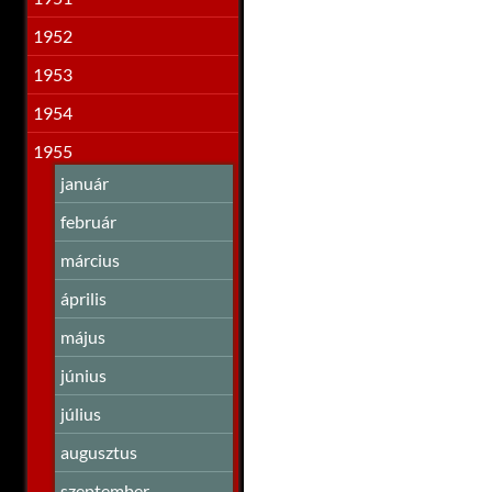
1952
1953
1954
1955
január
február
március
április
május
június
július
augusztus
szeptember