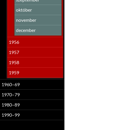
október
november
december
1956
1957
1958
1959
1960–69
1970–79
1980–89
1990–99