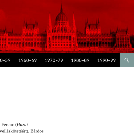
0–59
1960–69
1970–79
1980–89
1990–99
 Ferenc (
Hazai
velláskötetéért), Bárdos