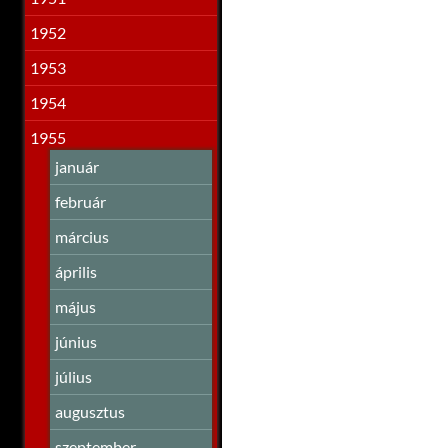
1952
1953
1954
1955
január
február
március
április
május
június
július
augusztus
szeptember