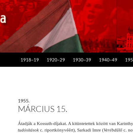
KILÉPÉS A TARTALOMBA
1918–19
1920–29
1930–39
1940–49
195
1955.
MÁRCIUS 15.
Átadják a Kossuth-díjakat. A kitüntetettek között van Karinthy
tudósítások
c. riportkönyvéért), Sarkadi Imre (
Verébdűlő
c. no