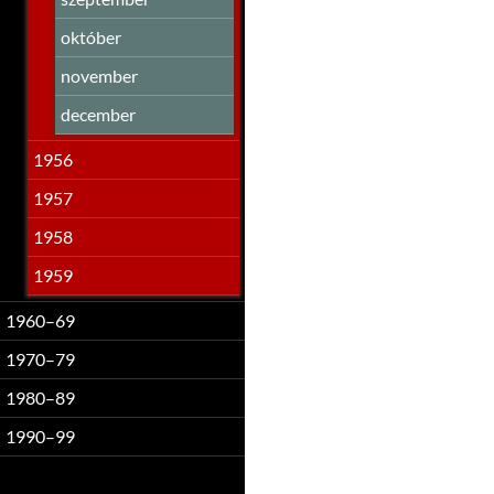
október
november
december
1956
1957
1958
1959
1960–69
1970–79
1980–89
1990–99