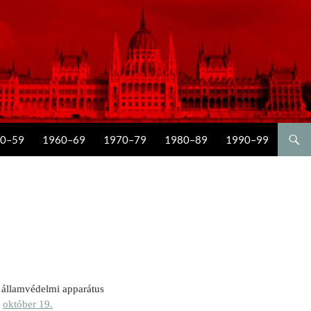
0–59
1960–69
1970–79
1980–89
1990–99
 államvédelmi apparátus
.
október 19.