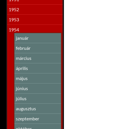
1952
1953
1954
január
február
március
április
május
június
július
augusztus
szeptember
október