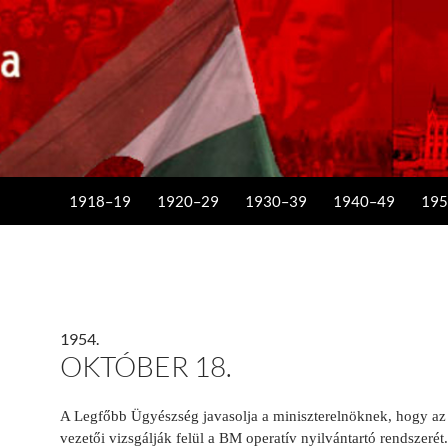
KILÉPÉS A TARTALOMBA
1918–19
1920–29
1930–39
1940–49
195
1954.
OKTÓBER 18.
A Legfőbb Ügyészség javasolja a miniszterelnöknek, hogy az
vezetői vizsgálják felül a BM operatív nyilvántartó rendszerét