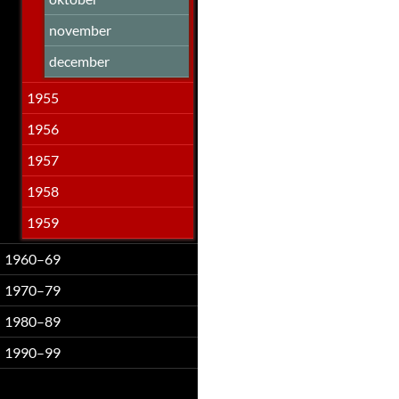
november
december
1955
1956
1957
1958
1959
1960–69
1970–79
1980–89
1990–99