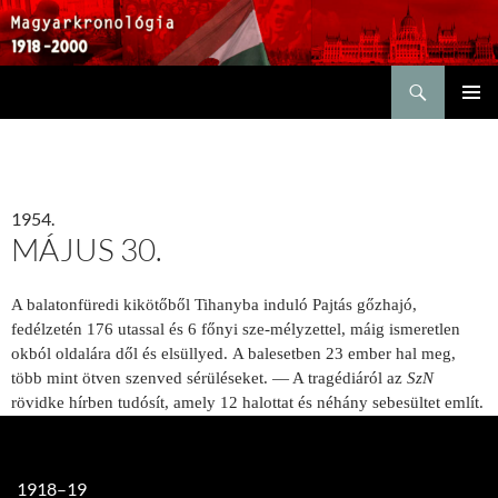
Keresés
KILÉPÉS
ELSŐDL
A
MENÜ
TARTALOMBA
1954.
MÁJUS 30.
A balatonfüredi kikötőből Tihanyba induló Pajtás gőzhajó,
fedélzetén 176 utassal és 6 főnyi sze-mélyzettel, máig ismeretlen
okból oldalára dől és elsüllyed. A balesetben 23 ember hal meg,
több mint ötven szenved sérüléseket. — A tragédiáról az
SzN
rövidke hírben tudósít, amely 12 halottat és néhány sebesültet említ.
1918–19