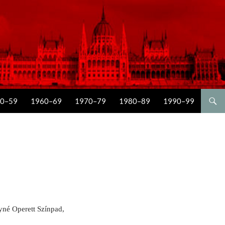
0–59
1960–69
1970–79
1980–89
1990–99
yné Operett Színpad,