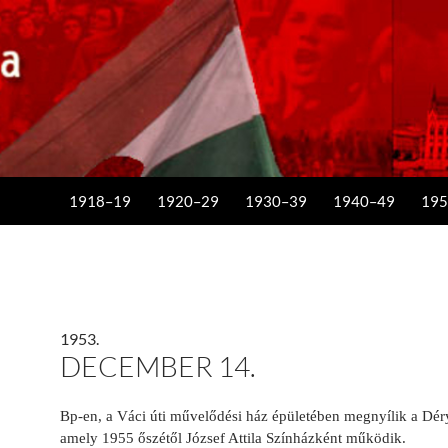
KILÉPÉS A TARTALOMBA
1918–19
1920–29
1930–39
1940–49
195
1953.
DECEMBER 14.
Bp-en, a Váci úti művelődési ház épületében megnyílik a Dér
amely 1955 őszétől József Attila Színházként működik.