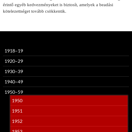
érintő egyéb kedvezményeket is biztosít, amelyek a beadási
kötelezettséget tovább csökkentik.
1918–19
1920–29
1930–39
1940–49
1950–59
1950
1951
1952
1953