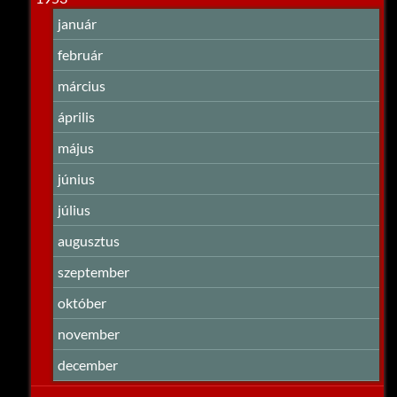
január
február
március
április
május
június
július
augusztus
szeptember
október
november
december