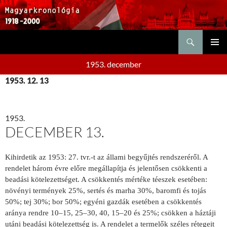
Keresés
KILÉPÉS
ELSŐDL
A
1953. december
MENÜ
TARTALOMBA
1953. 12. 13
1953.
DECEMBER 13.
Kihirdetik az 1953: 27. tvr.-t az állami begyűjtés rendszeréről. A
rendelet három évre előre megállapítja és jelentősen csökkenti a
beadási kötelezettséget. A csökkentés mértéke téeszek esetében:
növényi termények 25%, sertés és marha 30%, baromfi és tojás
50%; tej 30%; bor 50%; egyéni gazdák esetében a csökkentés
aránya rendre 10–15, 25–30, 40, 15–20 és 25%; csökken a háztáji
utáni beadási kötelezettség is. A rendelet a termelők széles rétegeit