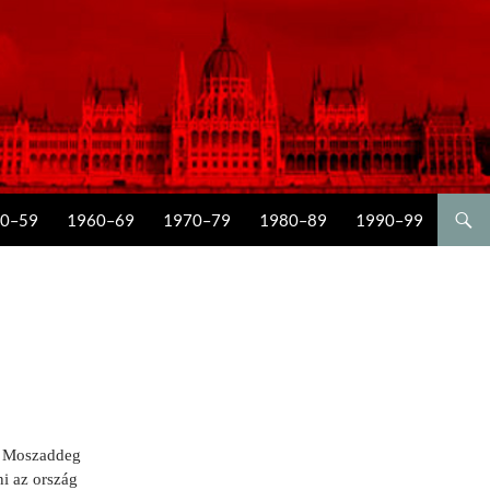
0–59
1960–69
1970–79
1980–89
1990–99
d Moszaddeg
ni az ország