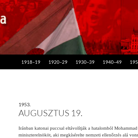
KILÉPÉS A TARTALOMBA
1918–19
1920–29
1930–39
1940–49
195
1953.
AUGUSZTUS 19.
Iránban katonai puccsal eltávolítják a hatalomból Mohamma
miniszterelnököt, aki megkísérelte nemzeti ellenőrzés alá von