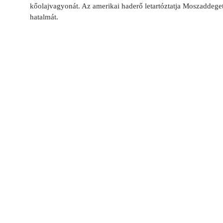
kőolajvagyonát. Az amerikai haderő letartóztatja Moszaddeget,
hatalmát.