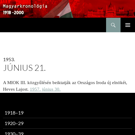
Keresés
KILÉPÉS
ELSŐDL
A
MENÜ
TARTALOMBA
1953.
JÚNIUS 21.
A MIOK III. közgyűlésén beiktatják az Országos Iroda új elnökét,
Heves Lajost.
1957. június 30.
1918–19
1920–29
1930–39