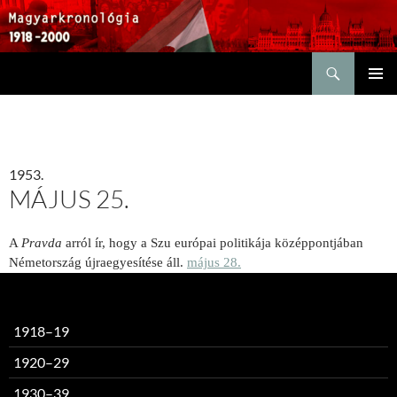
Keresés
KILÉPÉS
ELSŐDL
A
MENÜ
TARTALOMBA
1953.
MÁJUS 25.
A
Pravda
arról ír, hogy a Szu európai politikája középpontjában
Németország újraegyesítése áll.
május 28.
1918–19
1920–29
1930–39