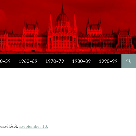
0–59
1960–69
1970–79
1980–89
1990–99
beszélését.
szeptember 10.