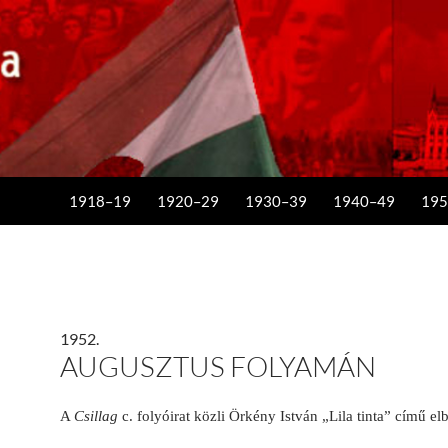
KILÉPÉS A TARTALOMBA
1918–19
1920–29
1930–39
1940–49
195
1952.
AUGUSZTUS FOLYAMÁN
A
Csillag
c. folyóirat közli Örkény István „Lila tinta” című el