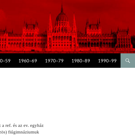
0–59
1960–69
1970–79
1980–89
1990–99
 a ref. és az ev. egyház
közös) fiúgimnáziumuk