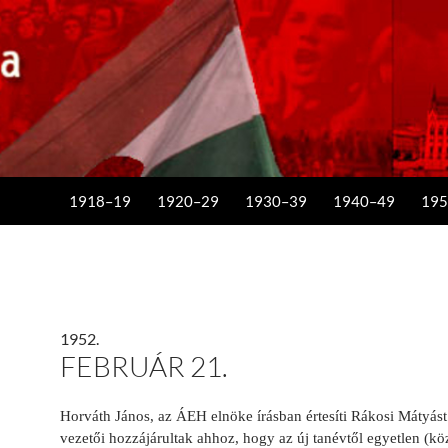
KILÉPÉS A TARTALOMBA
1918–19
1920–29
1930–39
1940–49
195
1952.
FEBRUÁR 21.
Horváth János, az ÁEH elnöke írásban értesíti Rákosi Mátyást:
vezetői hozzájárultak ahhoz, hogy az új tanévtől egyetlen (