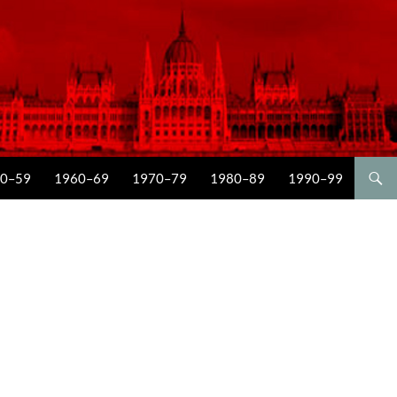
0–59
1960–69
1970–79
1980–89
1990–99