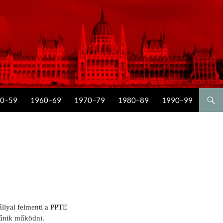
0–59
1960–69
1970–79
1980–89
1990–99
állyal felmenti a PPTE
zűnik működni.