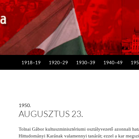
KILÉPÉS A TARTALOMBA
1918–19
1920–29
1930–39
1940–49
195
1950.
AUGUSZTUS 23.
Tolnai Gábor kultuszminisztériumi osztályvezető azonnali hat
Hittudományi Karának valamennyi tanárát; ezzel a kar megs