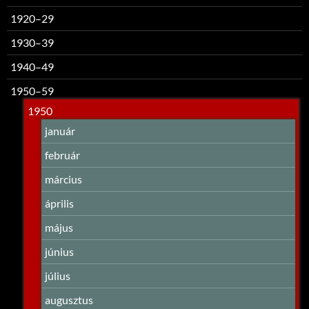
1920–29
1930–39
1940–49
1950–59
1950
január
február
március
április
május
június
július
augusztus