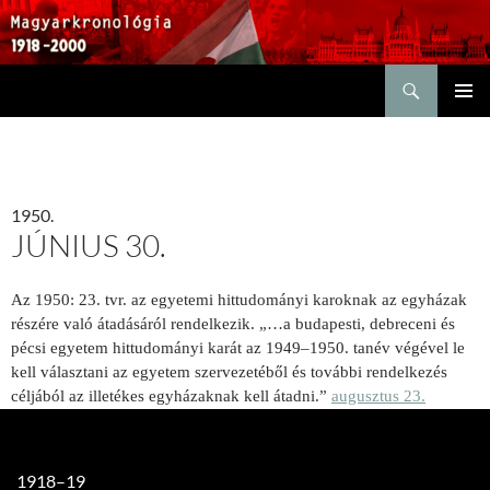
Keresés
KILÉPÉS
ELSŐDL
A
MENÜ
TARTALOMBA
1950.
JÚNIUS 30.
Az 1950: 23. tvr. az egyetemi hittudományi karoknak az egyházak
részére való átadásáról rendelkezik. „…a budapesti, debreceni és
pécsi egyetem hittudományi karát az 1949–1950. tanév végével le
kell választani az egyetem szervezetéből és további rendelkezés
céljából az illetékes egyházaknak kell átadni.”
augusztus 23.
1918–19