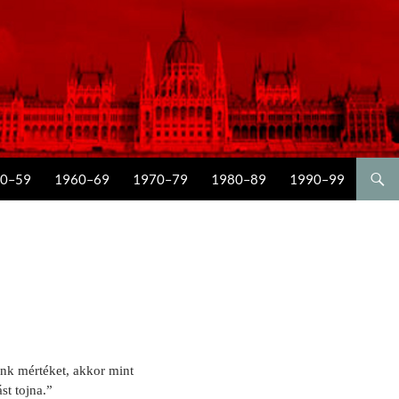
0–59
1960–69
1970–79
1980–89
1990–99
nk mértéket, akkor mint
st tojna.”