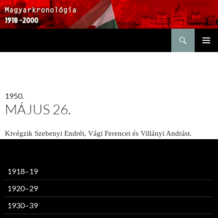
Keresés
KILÉPÉS
ELSŐDL
A
MENÜ
TARTALOMBA
1950.
MÁJUS 26.
Kivégzik Szebenyi Endrét, Vági Ferencet és Villányi Andrást.
1918–19
1920–29
1930–39