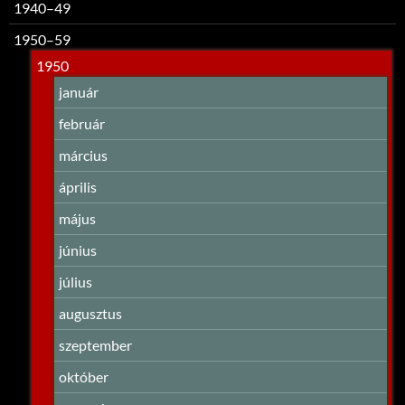
1940–49
1950–59
1950
január
február
március
április
május
június
július
augusztus
szeptember
október