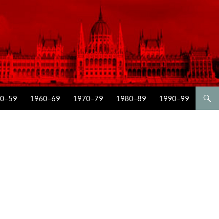
0–59
1960–69
1970–79
1980–89
1990–99