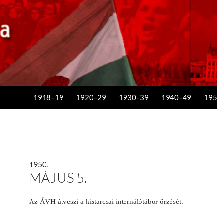
KILÉPÉS A TARTALOMBA
1918–19
1920–29
1930–39
1940–49
195
1950.
MÁJUS 5.
Az ÁVH átveszi a kistarcsai internálótábor őrzését.