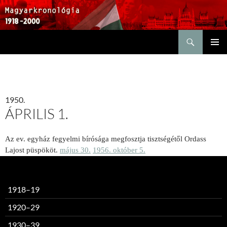
Keresés
KILÉPÉS
ELSŐDL
A
MENÜ
TARTALOMBA
1950.
ÁPRILIS 1.
Az ev. egyház fegyelmi bírósága megfosztja tisztségétől Ordass
Lajost püspököt.
május 30.
1956. október 5.
1918–19
1920–29
1930–39