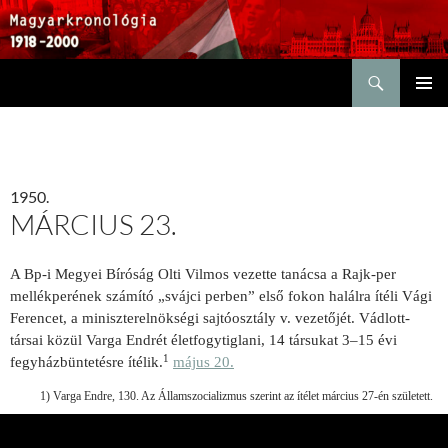
Keresés
KILÉPÉS
ELSŐDL
A
MENÜ
TARTALOMBA
1950.
MÁRCIUS 23.
A Bp-i Megyei Bíróság Olti Vilmos vezette tanácsa a Rajk-per
mellékperének számító „svájci perben” első fokon halálra ítéli Vági
Ferencet, a miniszterelnökségi sajtóosztály v. vezetőjét. Vádlott-
társai közül Varga Endrét életfogytiglani, 14 társukat 3–15 évi
1
fegyházbüntetésre ítélik.
május 20.
1) Varga Endre, 130. Az Államszocializmus szerint az ítélet március 27-én született.