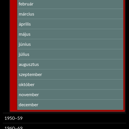
február
március
április
május
június
július
augusztus
szeptember
október
november
december
1950–59
1960–69