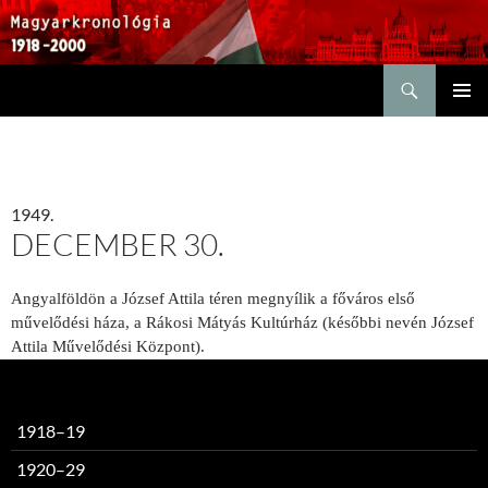
Keresés
KILÉPÉS
ELSŐDL
A
MENÜ
TARTALOMBA
1949.
DECEMBER 30.
Angyalföldön a József Attila téren megnyílik a főváros első
művelődési háza, a Rákosi Mátyás Kultúrház (későbbi nevén József
Attila Művelődési Központ).
1918–19
1920–29