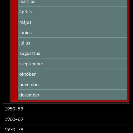
március
április
május
június
július
augusztus
szeptember
október
november
december
1950–59
1960–69
1970–79