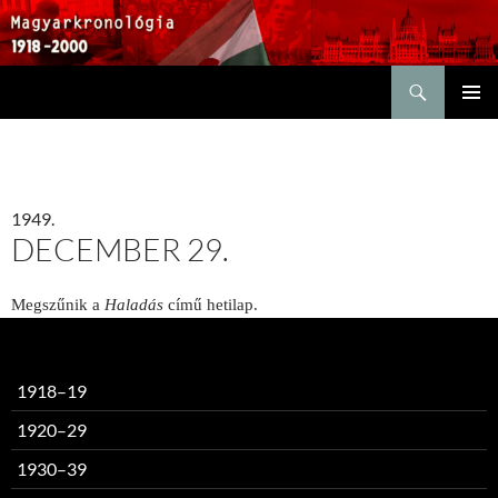
Keresés
KILÉPÉS
ELSŐDL
A
MENÜ
TARTALOMBA
1949.
DECEMBER 29.
Megszűnik a
Haladás
című hetilap.
1918–19
1920–29
1930–39