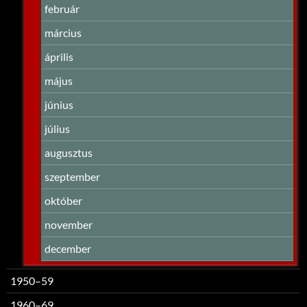
február
március
április
május
június
július
augusztus
szeptember
október
november
december
1950–59
1960–69