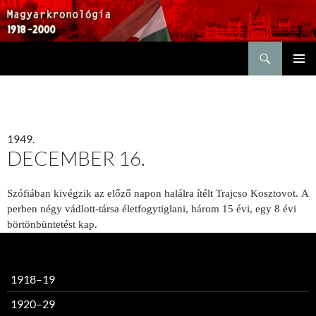
Keresés
KILÉPÉS
ELSŐDL
A
MENÜ
TARTALOMBA
1949.
DECEMBER 16.
Szófiában kivégzik az előző napon halálra ítélt Trajcso Kosztovot. A
perben négy vádlott-társa életfogytiglani, három 15 évi, egy 8 évi
börtönbüntetést kap.
1918–19
1920–29