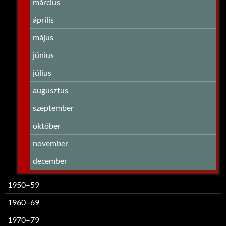
március
április
május
június
július
augusztus
szeptember
október
november
december
1950–59
1960–69
1970–79