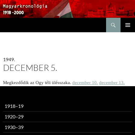
Keresés
KILÉPÉS
ELSŐDL
A
MENÜ
TARTALOMBA
1949.
DECEMBER 5.
Megkezdődik az Ogy téli ülésszaka.
december 10.
december 13.
1918–19
1920–29
1930–39