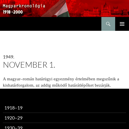
Keresés
KILÉPÉS
ELSŐDL
A
MENÜ
TARTALOMBA
1949.
NOVEMBER 1.
A magyar–román határügyi egyezmény értelmében megszűnik a
kishatárforgalom, az addig működő határátlépőket bezárják.
1918–19
1920–29
1930–39