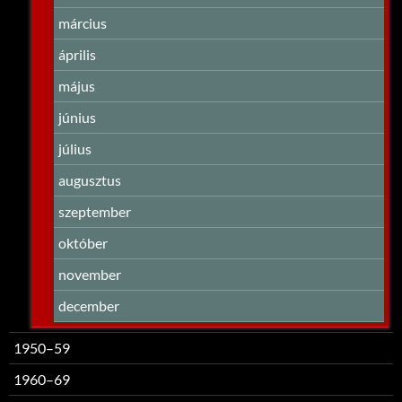
március
április
május
június
július
augusztus
szeptember
október
november
december
1950–59
1960–69