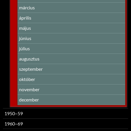
március
április
május
június
július
augusztus
szeptember
október
november
december
1950–59
1960–69