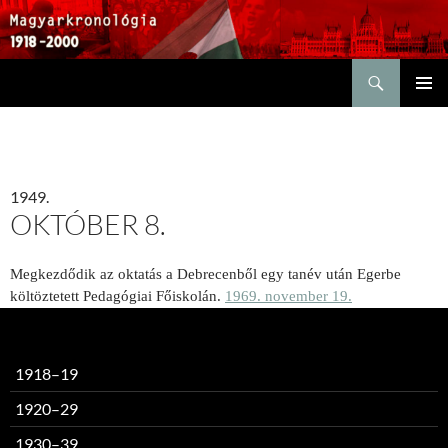
Keresés
KILÉPÉS
ELSŐDL
A
MENÜ
TARTALOMBA
1949.
OKTÓBER 8.
Megkezdődik az oktatás a Debrecenből egy tanév után Egerbe
költöztetett Pedagógiai Főiskolán.
1969. november 19.
1918–19
1920–29
1930–39