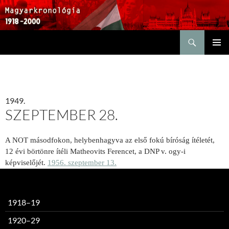
Keresés
KILÉPÉS
ELSŐDL
A
MENÜ
TARTALOMBA
1949.
SZEPTEMBER 28.
A NOT másodfokon, helybenhagyva az első fokú bíróság ítéletét,
12 évi börtönre ítéli Matheovits Ferencet, a DNP v. ogy-i
képviselőjét.
1956. szeptember 13.
1918–19
1920–29