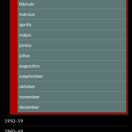
február
március
április
május
június
július
augusztus
szeptember
október
november
december
1950–59
1960–69