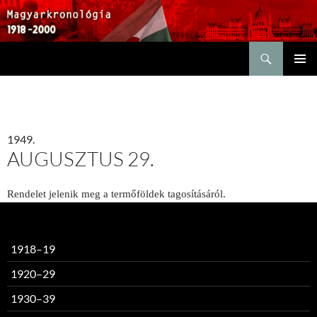
Keresés
KILÉPÉS
ELSŐDL
A
MENÜ
TARTALOMBA
1949.
AUGUSZTUS 29.
Rendelet jelenik meg a termőföldek tagosításáról.
1918–19
1920–29
1930–39