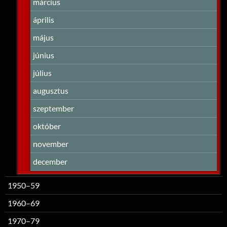
március
április
május
június
július
augusztus
szeptember
október
november
december
1950–59
1960–69
1970–79