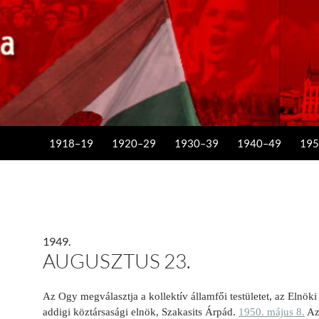
KILÉPÉS A TARTALOMBA
1918–19
1920–29
1930–39
1940–49
195
1949.
AUGUSZTUS 23.
Az Ogy megválasztja a kollektív államfői testületet, az Elnöki
addigi köztársasági elnök, Szakasits Árpád.
1950. május 8.
Az