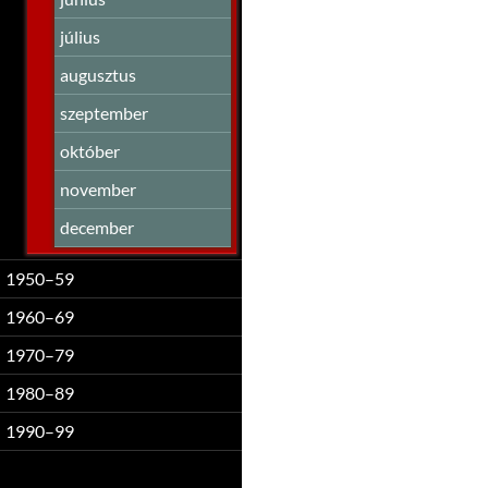
július
augusztus
szeptember
október
november
december
1950–59
1960–69
1970–79
1980–89
1990–99