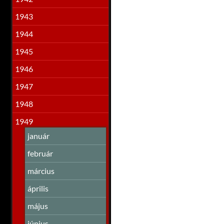
1943
1944
1945
1946
1947
1948
1949
január
február
március
április
május
június