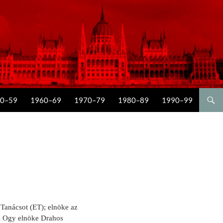
0–59
1960–69
1970–79
1980–89
1990–99
 Tanácsot (ET); elnöke az
 Ogy elnöke Drahos