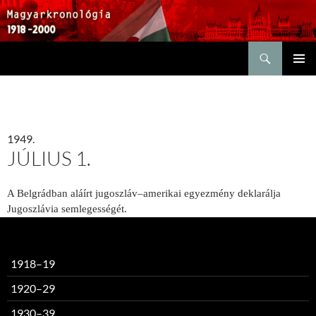
Keresés
KILÉPÉS
ELSŐDL
A
MENÜ
TARTALOMBA
1949.
JÚLIUS 1.
A Belgrádban aláírt jugoszláv–amerikai egyezmény deklarálja
Jugoszlávia semlegességét.
1918–19
1920–29
1930–39