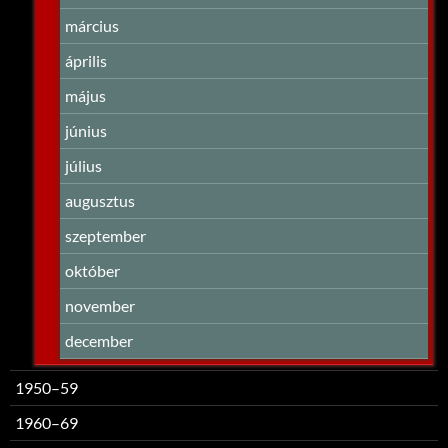
március
április
május
június
július
augusztus
szeptember
október
november
december
1950–59
1960–69