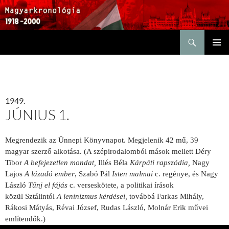
Keresés
KILÉPÉS
ELSŐDL
A
MENÜ
TARTALOMBA
1949.
JÚNIUS 1.
Megrendezik az Ünnepi Könyvnapot. Megjelenik 42 mű, 39
magyar szerző alkotása. (A szépirodalomból mások mellett Déry
Tibor
A befejezetlen mondat,
Illés Béla
Kárpáti rapszódia,
Nagy
Lajos
A lázadó ember
, Szabó Pál
Isten malmai
c. regénye, és Nagy
László
Tűnj el fájás
c. verseskötete, a politikai írások
közül Sztálintól
A leninizmus kérdései,
továbbá Farkas Mihály,
Rákosi Mátyás, Révai József, Rudas László, Molnár Erik művei
említendők.)