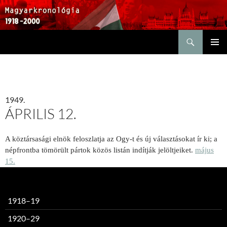
Keresés
KILÉPÉS
ELSŐDL
A
MENÜ
TARTALOMBA
1949.
ÁPRILIS 12.
A köztársasági elnök feloszlatja az Ogy-t és új választásokat ír ki; a
népfrontba tömörült pártok közös listán indítják jelöltjeiket.
május
15.
1918–19
1920–29