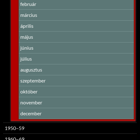
február
március
április
május
június
július
augusztus
szeptember
október
november
december
1950–59
1960–69