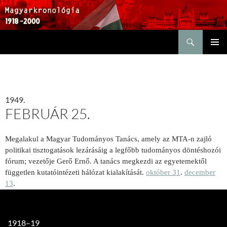
Keresés
KILÉPÉS
ELSŐDL
A
MENÜ
TARTALOMBA
1949.
FEBRUÁR 25.
Megalakul a Magyar Tudományos Tanács, amely az MTA-n zajló
politikai tisztogatások lezárásáig a legfőbb tudományos döntéshozói
fórum; vezetője Gerő Ernő. A tanács megkezdi az egyetemektől
független kutatóintézeti hálózat kialakítását.
október 31
.
december
13
.
1918–19