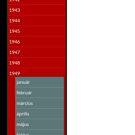
1943
1944
1945
1946
1947
1948
1949
január
február
március
április
május
június