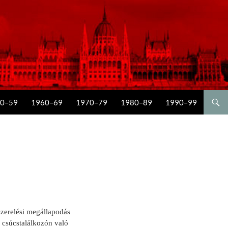
0–59
1960–69
1970–79
1980–89
1990–99
eszerelési megállapodás
i csúcstalálkozón való