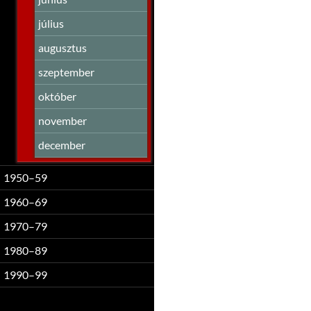
július
augusztus
szeptember
október
november
december
1950–59
1960–69
1970–79
1980–89
1990–99