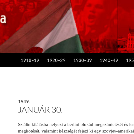
KILÉPÉS A TARTALOMBA
1918–19
1920–29
1930–39
1940–49
195
1949.
JANUÁR 30.
Sztálin kilátásba helyezi a berlini blokád megszüntetését és l
megkötését, valamint készségét fejezi ki egy szovjet–amerika