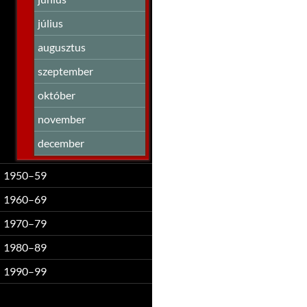
július
augusztus
szeptember
október
november
december
1950–59
1960–69
1970–79
1980–89
1990–99