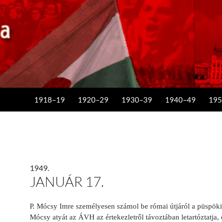
KILÉPÉS A TARTALOMBA
1918–19
1920–29
1930–39
1940–49
195
1949.
JANUÁR 17.
P. Mócsy Imre személyesen számol be római útjáról a püspöki
Mócsy atyát az ÁVH az értekezletről távoztában letartóztatja, 