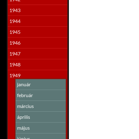
1943
1944
1945
1946
1947
1948
1949
január
február
március
április
május
június