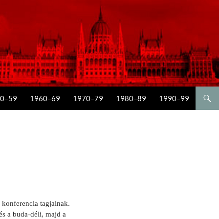
0–59
1960–69
1970–79
1980–89
1990–99
 konferencia tagjainak.
és a buda-déli, majd a