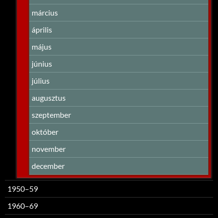
március
április
május
június
július
augusztus
szeptember
október
november
december
1950–59
1960–69