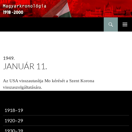
Keresés
KILÉPÉS
ELSŐDL
A
MENÜ
TARTALOMBA
1949.
JANUÁR 11.
Az USA visszautasítja Mo kérését a Szent Korona
visszaszolgáltatására.
1918–19
1920–29
1930–39