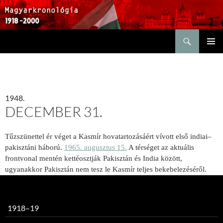
Keresés
KILÉPÉS
ELSŐDL
A
MENÜ
TARTALOMBA
1948.
DECEMBER 31.
Tűzszünettel ér véget a Kasmír hovatartozásáért vívott első indiai–
pakisztáni háború.
1965. augusztus 15.
A térséget az aktuális
frontvonal mentén kettéosztják Pakisztán és India között,
ugyanakkor Pakisztán nem tesz le Kasmír teljes bekebelezéséről.
1918–19