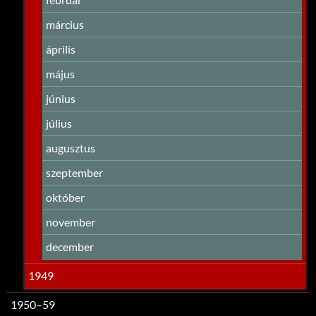
március
április
május
június
július
augusztus
szeptember
október
november
december
1949
1950–59