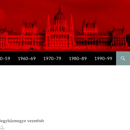
0–59
1960–69
1970–79
1980–89
1990–99
főegyházmegye vezetését
15.