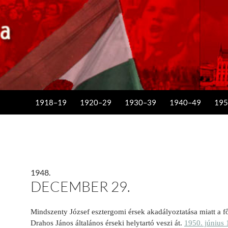
KILÉPÉS A TARTALOMBA
1918–19
1920–29
1930–39
1940–49
195
1948.
DECEMBER 29.
Mindszenty József esztergomi érsek akadályoztatása miatt a 
Drahos János általános érseki helytartó veszi át.
1950. június 