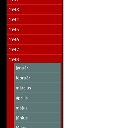
1943
1944
1945
1946
1947
1948
január
február
március
április
május
június
július