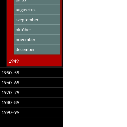
augusztus
szeptember
október
november
december
1949
1950–59
1960–69
1970–79
1980–89
1990–99