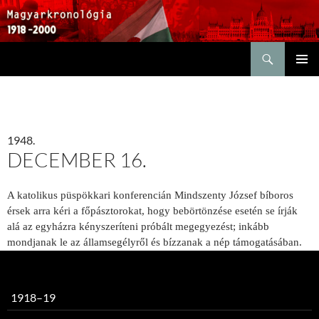
Keresés
KILÉPÉS
ELSŐDL
A
MENÜ
TARTALOMBA
1948.
DECEMBER 16.
A katolikus püspökkari konferencián Mindszenty József bíboros
érsek arra kéri a főpásztorokat, hogy bebörtönzése esetén se írják
alá az egyházra kényszeríteni próbált megegyezést; inkább
mondjanak le az államsegélyről és bízzanak a nép támogatásában.
1918–19