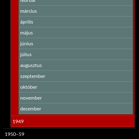
március
április
május
június
július
augusztus
szeptember
október
november
december
1949
1950–59