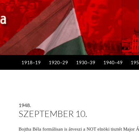
KILÉPÉS A TARTALOMBA
1918–19
1920–29
1930–39
1940–49
195
1948.
SZEPTEMBER 10.
Bojtha Béla formálisan is átveszi a NOT elnöki tisztét Major Á