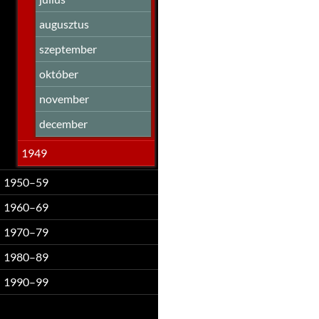
augusztus
szeptember
október
november
december
1949
1950–59
1960–69
1970–79
1980–89
1990–99