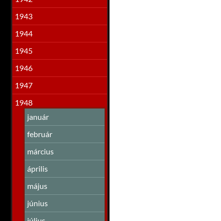
1943
1944
1945
1946
1947
1948
január
február
március
április
május
június
július