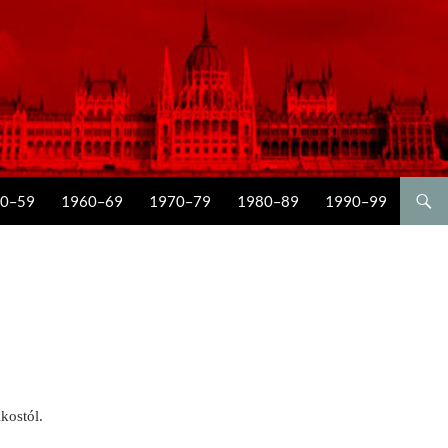
0–59
1960–69
1970–79
1980–89
1990–99
kostól.