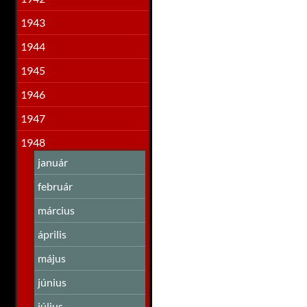
1943
1944
1945
1946
1947
1948
január
február
március
április
május
június
július