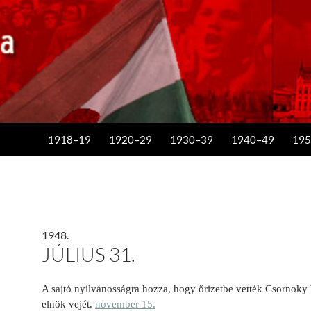
KILÉPÉS A TARTALOMBA
1918–19
1920–29
1930–39
1940–49
195
1948.
JÚLIUS 31.
A sajtó nyilvánosságra hozza, hogy őrizetbe vették Csornoky V
elnök vejét.
november 15.