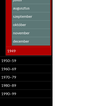
augusztus
szeptember
október
november
december
1949
1950–59
1960–69
1970–79
1980–89
1990–99