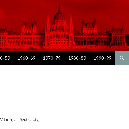
0–59
1960–69
1970–79
1980–89
1990–99
iktort, a köztársasági